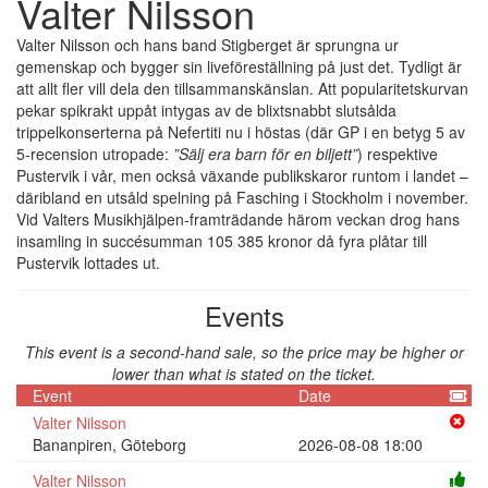
Valter Nilsson
Valter Nilsson och hans band Stigberget är sprungna ur
gemenskap och bygger sin liveföreställning på just det. Tydligt är
att allt fler vill dela den tillsammanskänslan. Att popularitetskurvan
pekar spikrakt uppåt intygas av de blixtsnabbt slutsålda
trippelkonserterna på Nefertiti nu i höstas (där GP i en betyg 5 av
5-recension utropade:
”Sälj era barn för en biljett”
) respektive
Pustervik i vår, men också växande publikskaror runtom i landet –
däribland en utsåld spelning på Fasching i Stockholm i november.
Vid Valters Musikhjälpen-framträdande härom veckan drog hans
insamling in succésumman 105 385 kronor då fyra plåtar till
Pustervik lottades ut.
Events
This event is a second-hand sale, so the price may be higher or
lower than what is stated on the ticket.
Event
Date
Valter Nilsson
Bananpiren, Göteborg
2026-08-08 18:00
Valter Nilsson