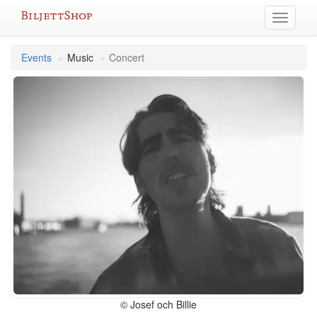
Skip
Toggle
to
navigati
content
Events
Music
Concert
© Josef och Billie