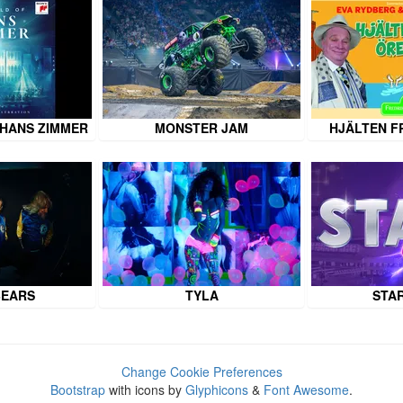
 HANS ZIMMER
MONSTER JAM
HJÄLTEN F
BEARS
TYLA
STAR
Change Cookie Preferences
Bootstrap
with icons by
Glyphicons
&
Font Awesome
.