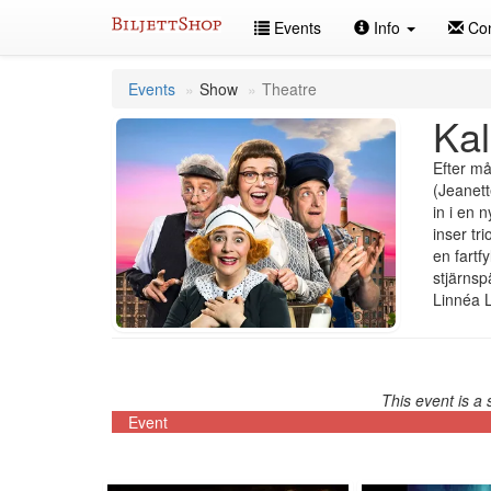
Skip
Events
Info
Con
to
content
Events
Show
Theatre
Kal
Efter må
(Jeanett
in i en 
inser tr
en fartf
stjärnsp
Linnéa L
This event is a 
Event