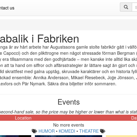
Se
tact us
qu
abalik i Fabriken
nga år av hårt arbete har Augustssons gamle stolte fabrikör gått i välf
e Capocci) och den plikttrogne men något stressade förman Bergman (M
ny era tillsammans med den godhjärtade – men kanske inte alltid lika sk
ion att ta hand om siffror och affärsstrategier är lättare sagt än gjort oc
ylld skrattfest med galna upptåg, skruvade karaktärer och en historia fy
äckad ensemble: Annika Andersson, Mikael Riesebeck, Jojje Jönsson, 
exfors och Pär Nymark. Säkra dina biljetter inför sommaren.
Events
second-hand sale, so the price may be higher or lower than what is stat
Location
Da
No more events
HUMOR
•
KOMEDI
•
THEATRE