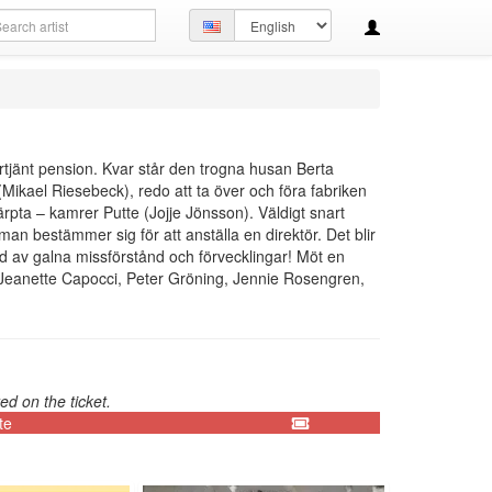
arch
Set
ery
language
örtjänt pension. Kvar står den trogna husan Berta
ikael Riesebeck), redo att ta över och föra fabriken
ärpta – kamrer Putte (Jojje Jönsson). Väldigt snart
h man bestämmer sig för att anställa en direktör. Det blir
lld av galna missförstånd och förvecklingar! Möt en
Jeanette Capocci, Peter Gröning, Jennie Rosengren,
ed on the ticket.
te