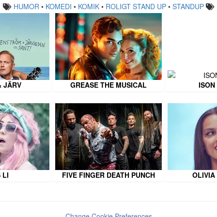
HUMOR
•
KOMEDI
•
KOMIK
•
ROLIGT STAND UP
•
STANDUP
& JÄRV
GREASE THE MUSICAL
ISON
 LI
FIVE FINGER DEATH PUNCH
OLIVIA
Change Cookie Preferences