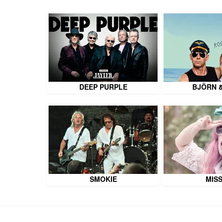
DEEP PURPLE
BJÖRN 
SMOKIE
MISS