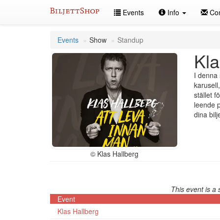
Skip
Events
Info
Con
to
content
Events
Show
Standup
Kla
I denna 
karusell
stället 
leende p
dina bilj
© Klas Hallberg
This event is a 
Event
Klas Hallberg