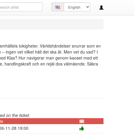
arch
Set
ery
language
h samhällets tokigheter. Världshändelser snurrar som en
– ingen vet vilket håll det ska åt. Men vet du vad? I
ans med Klas? Hur navigerar man genom kaoset med ett
e, handlingskraft och en rejäl dos välmående. Säkra
ed on the ticket.
te
26-11-28 19:00