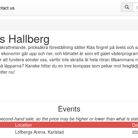
Se
tact us
qu
s Hallberg
skrattretande, pricksäkra föreställning sätter Klas fingret på livets oc
, ekonomin går upp och ner, och klimatet är som ett galet väderprogram 
för att fundera sönder oss, varför inte skratta åt hela röran tillsamm
å läpparna? Kanske hittar du en inre kompass som pekar mot livsglädj
etter nu!
Events
second-hand sale, so the price may be higher or lower than what is stat
Location
Da
Löfbergs Arena, Karlstad
20