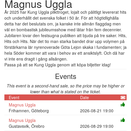
Magnus Uggla
År 2025 har Kung Uggla plikttroget, lojalt och pålitligt levererat hits
och underhållit det svenska folket i 50 år. För att högtidlighålla
detta har det beslutats om, ja kanske inte allmän flaggdag men
väl en bombastisk jubileumsshow med låtar från fem decennier.
Jubilaren lovar den festsugna publiken att bjuda på tre saker. Hits,
Hits och Hits. När det tio man starka bandet drar upp volymen på
förstärkarna lär nyrenoverade Göta Lejon skaka i fundamenten; ja
hela Söder kommer att vara i behov av ett ansiktslyft. Och då har
vi inte ens dragit i gång allsången.
Passa på att se Kung Uggla genom att köpa biljetter idag!
Events
This event is a second-hand sale, so the price may be higher or
lower than what is stated on the ticket.
Event
Date
Magnus Uggla
Frihamnen, Göteborg
2026-08-21 19:00
Magnus Uggla
Gustavsvik, Örebro
2026-08-29 19:00