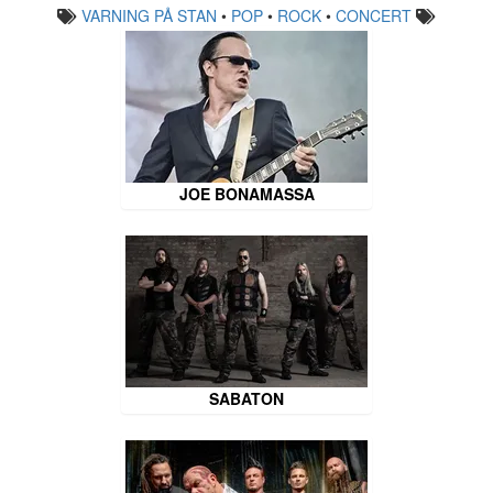
VARNING PÅ STAN
•
POP
•
ROCK
•
CONCERT
JOE BONAMASSA
SABATON