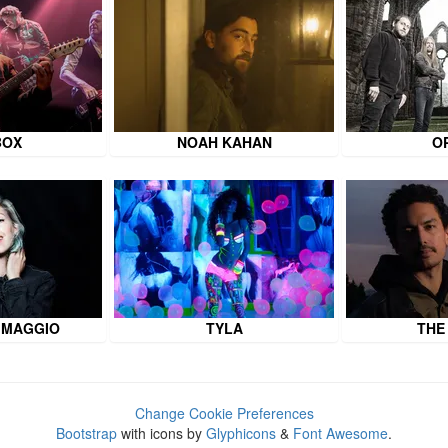
BOX
NOAH KAHAN
O
 MAGGIO
TYLA
THE
Change Cookie Preferences
Bootstrap
with icons by
Glyphicons
&
Font Awesome
.