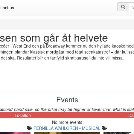
Se
tact us
qu
sen som går åt helvete
ccéer i West End och på Broadway kommer nu den hyllade kaoskomedin i
lningen blandar klassisk mordgåta med total scenkatastrof – där kulisser
et ska. Resultatet blir en fartfylld skrattkarusell du inte vill missa.
Events
second-hand sale, so the price may be higher or lower than what is stat
Location
Da
No more events
PERNILLA WAHLGREN
•
MUSICAL