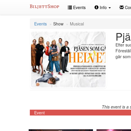
Skip
Events
Info
Con
to
content
Events
Show
Musical
Pjä
Efter su
Förestäl
går som d
This event is a 
Event