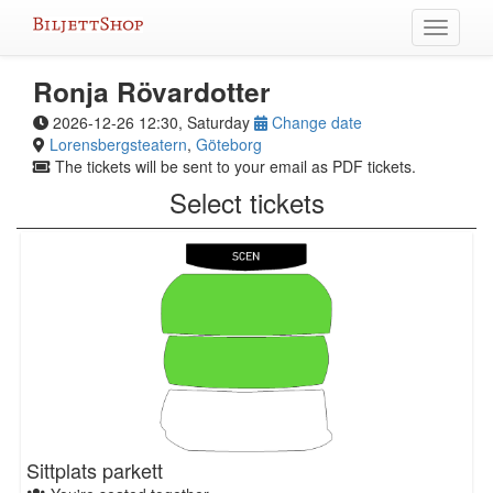
Skip
Toggle
to
navigati
content
Ronja Rövardotter
2026-12-26 12:30, Saturday
Change date
Lorensbergsteatern
,
Göteborg
The tickets will be sent to your email as PDF tickets.
Select tickets
Sittplats parkett