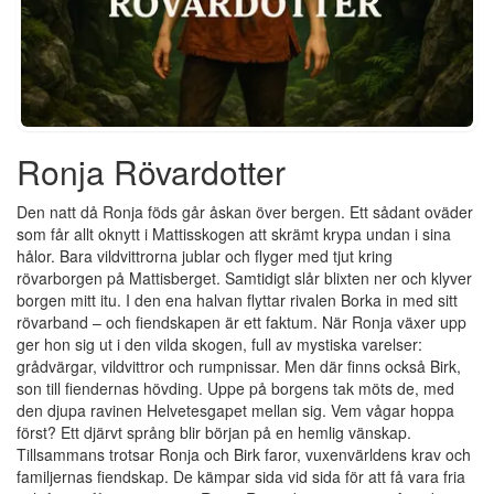
Ronja Rövardotter
Den natt då Ronja föds går åskan över bergen. Ett sådant oväder
som får allt oknytt i Mattisskogen att skrämt krypa undan i sina
hålor. Bara vildvittrorna jublar och flyger med tjut kring
rövarborgen på Mattisberget. Samtidigt slår blixten ner och klyver
borgen mitt itu. I den ena halvan flyttar rivalen Borka in med sitt
rövarband – och fiendskapen är ett faktum. När Ronja växer upp
ger hon sig ut i den vilda skogen, full av mystiska varelser:
grådvärgar, vildvittror och rumpnissar. Men där finns också Birk,
son till fiendernas hövding. Uppe på borgens tak möts de, med
den djupa ravinen Helvetesgapet mellan sig. Vem vågar hoppa
först? Ett djärvt språng blir början på en hemlig vänskap.
Tillsammans trotsar Ronja och Birk faror, vuxenvärldens krav och
familjernas fiendskap. De kämpar sida vid sida för att få vara fria