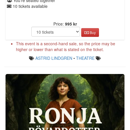
You're seated together
10 tickets available
Price:
995 kr
Buy
This event is a second-hand sale, so the price may be
higher or lower than what is stated on the ticket.
ASTRID LINDGREN
•
THEATRE