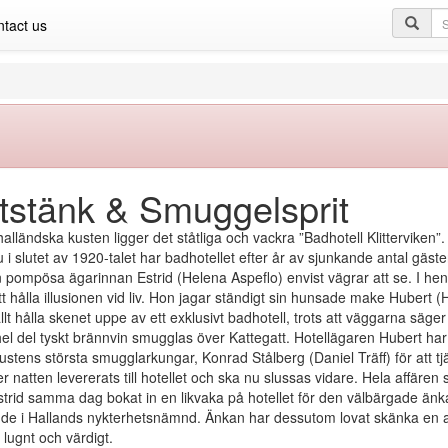
Se
tact us
qu
tstänk & Smuggelsprit
alländska kusten ligger det ståtliga och vackra ”Badhotell Klitterviken”.
u i slutet av 1920-talet har badhotellet efter år av sjunkande antal gäster
pompösa ägarinnan Estrid (Helena Aspeflo) envist vägrar att se. I henn
 att hålla illusionen vid liv. Hon jagar ständigt sin hunsade make Hubert
llt hålla skenet uppe av ett exklusivt badhotell, trots att väggarna säge
el del tyskt brännvin smugglas över Kattegatt. Hotellägaren Hubert har 
ustens största smugglarkungar, Konrad Stålberg (Daniel Träff) för att tj
r natten levererats till hotellet och ska nu slussas vidare. Hela affären
Estrid samma dag bokat in en likvaka på hotellet för den välbärgade ä
de i Hallands nykterhetsnämnd. Änkan har dessutom lovat skänka en anse
 lugnt och värdigt.