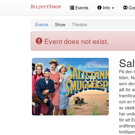
Skip
Events
Info
Con
to
content
Events
Show
Theatre
Event does not exist.
Sal
På den h
tiden. N
som den 
allt för
framföra
och en h
av västk
har unde
för att 
ordföran
fortlöper