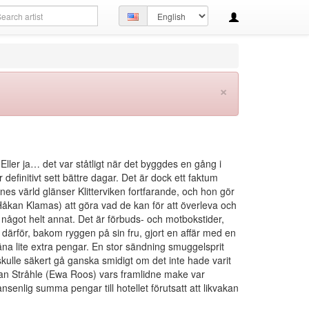
arch
Set
ery
language
×
 Eller ja… det var ståtligt när det byggdes en gång i
 definitivt sett bättre dagar. Det är dock ett faktum
es värld glänser Klitterviken fortfarande, och hon gör
 (Håkan Klamas) att göra vad de kan för att överleva och
r något helt annat. Det är förbuds- och motbokstider,
därför, bakom ryggen på sin fru, gjort en affär med en
äna lite extra pengar. En stor sändning smuggelsprit
 skulle säkert gå ganska smidigt om det inte hade varit
nkan Stråhle (Ewa Roos) vars framlidne make var
nlig summa pengar till hotellet förutsatt att likvakan