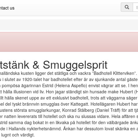
Se
tact us
qu
tstänk & Smuggelsprit
alländska kusten ligger det ståtliga och vackra ”Badhotell Klitterviken”.
u i slutet av 1920-talet har badhotellet efter år av sjunkande antal gäster
pompösa ägarinnan Estrid (Helena Aspeflo) envist vägrar att se. I henn
 att hålla illusionen vid liv. Hon jagar ständigt sin hunsade make Hubert
llt hålla skenet uppe av ett exklusivt badhotell, trots att väggarna säge
el del tyskt brännvin smugglas över Kattegatt. Hotellägaren Hubert har 
ustens största smugglarkungar, Konrad Stålberg (Daniel Träff) för att tj
r natten levererats till hotellet och ska nu slussas vidare. Hela affären
Estrid samma dag bokat in en likvaka på hotellet för den välbärgade ä
de i Hallands nykterhetsnämnd. Änkan har dessutom lovat skänka en anse
 lugnt och värdigt.