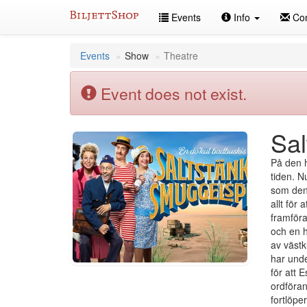
Skip
Events
Info
Con
to
content
Events
Show
Theatre
Event does not exist.
Sal
På den h
tiden. N
som den 
allt för
framföra
och en h
av västk
har unde
för att 
ordföran
fortlöper