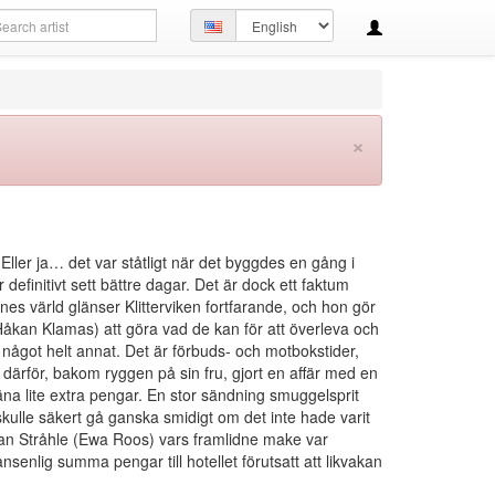
arch
Set
ery
language
×
 Eller ja… det var ståtligt när det byggdes en gång i
 definitivt sett bättre dagar. Det är dock ett faktum
es värld glänser Klitterviken fortfarande, och hon gör
 (Håkan Klamas) att göra vad de kan för att överleva och
r något helt annat. Det är förbuds- och motbokstider,
därför, bakom ryggen på sin fru, gjort en affär med en
äna lite extra pengar. En stor sändning smuggelsprit
 skulle säkert gå ganska smidigt om det inte hade varit
nkan Stråhle (Ewa Roos) vars framlidne make var
nlig summa pengar till hotellet förutsatt att likvakan