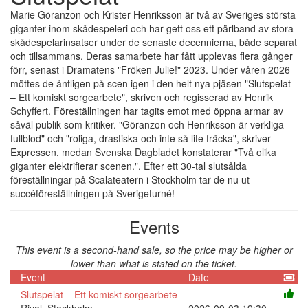
Marie Göranzon och Krister Henriksson är två av Sveriges största
giganter inom skådespeleri och har gett oss ett pärlband av stora
skådespelarinsatser under de senaste decennierna, både separat
och tillsammans. Deras samarbete har fått upplevas flera gånger
förr, senast i Dramatens "Fröken Julie!" 2023. Under våren 2026
möttes de äntligen på scen igen i den helt nya pjäsen "Slutspelat
– Ett komiskt sorgearbete", skriven och regisserad av Henrik
Schyffert. Föreställningen har tagits emot med öppna armar av
såväl publik som kritiker. "Göranzon och Henriksson är verkliga
fullblod" och "roliga, drastiska och inte så lite fräcka", skriver
Expressen, medan Svenska Dagbladet konstaterar "Två olika
giganter elektrifierar scenen.". Efter ett 30-tal slutsålda
föreställningar på Scalateatern i Stockholm tar de nu ut
succéföreställningen på Sverigeturné!
Events
This event is a second-hand sale, so the price may be higher or
lower than what is stated on the ticket.
Event
Date
Slutspelat – Ett komiskt sorgearbete
Rival, Stockholm
2026-09-03 19:30