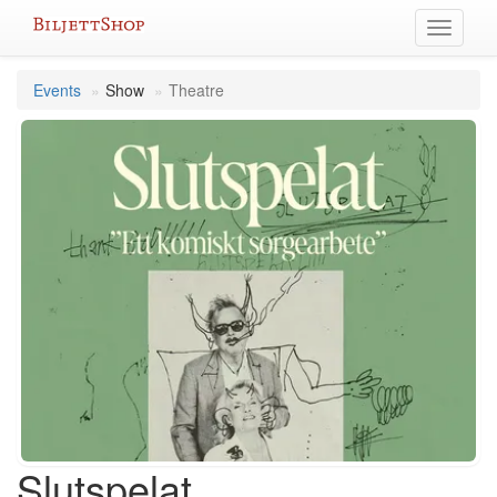
Skip
Toggle
to
navigati
content
Events
Show
Theatre
Slutspelat