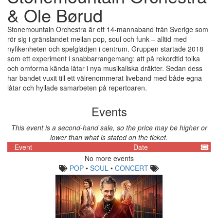
& Ole Børud
Stonemountain Orchestra är ett 14-mannaband från Sverige som
rör sig i gränslandet mellan pop, soul och funk – alltid med
nyfikenheten och spelglädjen i centrum. Gruppen startade 2018
som ett experiment i snabbarrangemang: att på rekordtid tolka
och omforma kända låtar i nya musikaliska dräkter. Sedan dess
har bandet vuxit till ett välrenommerat liveband med både egna
låtar och hyllade samarbeten på repertoaren.
Events
This event is a second-hand sale, so the price may be higher or
lower than what is stated on the ticket.
Event
Date
No more events
POP
•
SOUL
•
CONCERT