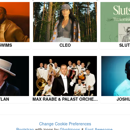
SWIMS
CLEO
SLUT
YLAN
MAX RAABE & PALAST ORCHE…
JOSHU
Change Cookie Preferences
Bootstrap
with icons by
Glyphicons
&
Font Awesome
.