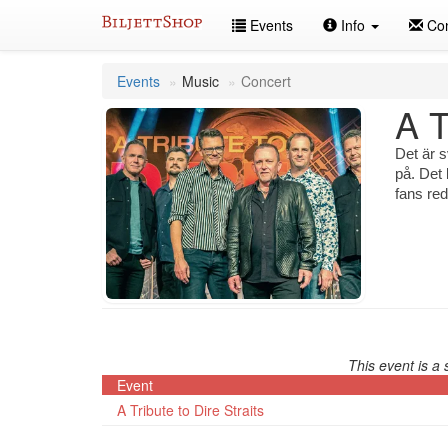
Skip
Events
Info
Con
to
content
Events
Music
Concert
A T
Det är s
på. Det 
fans red
This event is a 
Event
A Tribute to Dire Straits