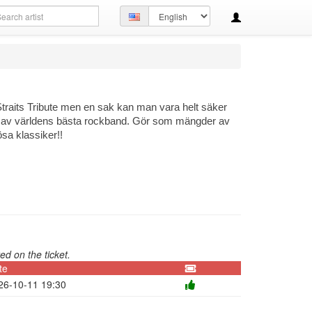
arch
Set
ery
language
Straits Tribute men en sak kan man vara helt säker
 ett av världens bästa rockband. Gör som mängder av
ösa klassiker!!
ed on the ticket.
te
26-10-11 19:30