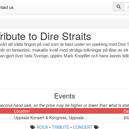
Se
tact us
qu
ribute to Dire Straits
vårt att sätta fingret på vad som är bäst under en spelning med Dire 
blir en fantastisk, makalös kväll med otroliga tolkningar på låtar av
an gjort över hela Sverige, upplev Mark Knopfler och hans bands tidl
Events
second-hand sale, so the price may be higher or lower than what is stat
Location
Da
Uppsala Konsert & Kongress, Uppsala
20
ROCK
•
TRIBUTE
•
CONCERT