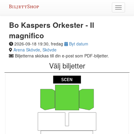
Hoppa
Växla
till
meny
innehållet
Bo Kaspers Orkester - Il
magnifico
2026-09-18 19:30, fredag
Byt datum
Arena Skövde
,
Skövde
Biljetterna skickas till din e-post som PDF-biljetter.
Välj biljetter