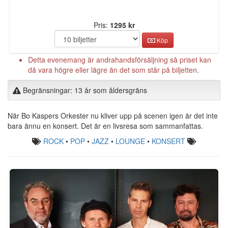
Pris:
1295 kr
Köp
Detta evenemang är andrahandsförsäljning så priset kan
då vara högre eller lägre än det som står på biljetten.
Begränsningar: 13 år som åldersgräns
När Bo Kaspers Orkester nu kliver upp på scenen igen är det inte
bara ännu en konsert. Det är en livsresa som sammanfattas.
ROCK
•
POP
•
JAZZ
•
LOUNGE
•
KONSERT