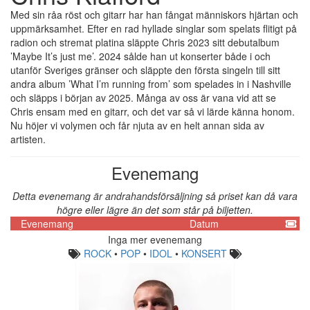
Med sin råa röst och gitarr har han fångat människors hjärtan och
uppmärksamhet. Efter en rad hyllade singlar som spelats flitigt på
radion och stremat platina släppte Chris 2023 sitt debutalbum
’Maybe It’s just me’. 2024 sålde han ut konserter både i och
utanför Sveriges gränser och släppte den första singeln till sitt
andra album ’What I’m running from’ som spelades in i Nashville
och släpps i början av 2025. Många av oss är vana vid att se
Chris ensam med en gitarr, och det var så vi lärde känna honom.
Nu höjer vi volymen och får njuta av en helt annan sida av
artisten.
Evenemang
Detta evenemang är andrahandsförsäljning så priset kan då vara
högre eller lägre än det som står på biljetten.
Evenemang
Datum
Inga mer evenemang
ROCK
•
POP
•
IDOL
•
KONSERT