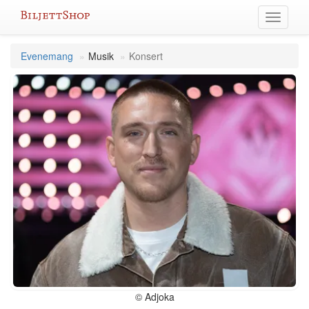
Hoppa
Växla
till
meny
innehållet
Evenemang
Musik
Konsert
© Adjoka