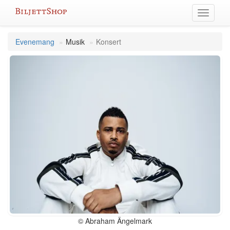
Hoppa
Växla
till
meny
innehållet
Evenemang
Musik
Konsert
© Abraham Ängelmark