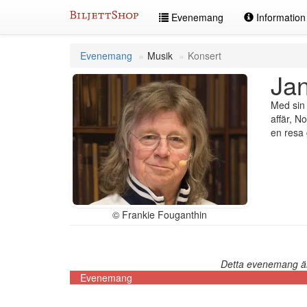
Hoppa
Evenemang
Informatio
till
innehållet
Evenemang
Musik
Konsert
Jan
Med sin 
affär, N
en resa 
© Frankie Fouganthin
Detta evenemang är 
Evenemang