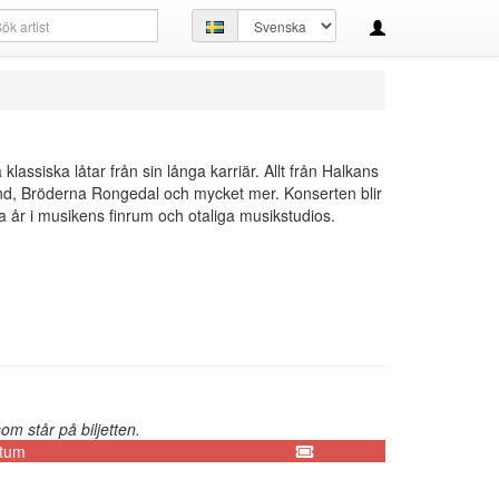
kfråga
Ställ
in
språk
assiska låtar från sin långa karriär. Allt från Halkans
Band, Bröderna Rongedal och mycket mer. Konserten blir
år i musikens finrum och otaliga musikstudios.
m står på biljetten.
tum