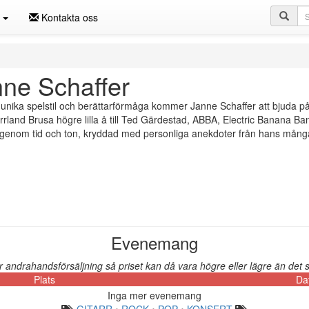
Sö
n
Kontakta oss
ne Schaffer
unika spelstil och berättarförmåga kommer Janne Schaffer att bjuda på kl
orrland Brusa högre lilla å till Ted Gärdestad, ABBA, Electric Banana 
genom tid och ton, kryddad med personliga anekdoter från hans många 
Evenemang
andrahandsförsäljning så priset kan då vara högre eller lägre än det so
Plats
Da
Inga mer evenemang
GITARR
•
ROCK
•
POP
•
KONSERT