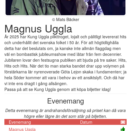
© Mats Bäcker
Magnus Uggla
År 2025 har Kung Uggla plikttroget, lojalt och pålitligt levererat hits
och underhållit det svenska folket i 50 år. För att högtidlighålla
detta har det beslutats om, ja kanske inte allmän flaggdag men
väl en bombastisk jubileumsshow med låtar från fem decennier.
Jubilaren lovar den festsugna publiken att bjuda på tre saker. Hits,
Hits och Hits. När det tio man starka bandet drar upp volymen på
förstärkarna lär nyrenoverade Göta Lejon skaka i fundamenten; ja
hela Söder kommer att vara i behov av ett ansiktslyft. Och då har
vi inte ens dragit i gång allsången.
Passa på att se Kung Uggla genom att köpa biljetter idag!
Evenemang
Detta evenemang är andrahandsförsäljning så priset kan då vara
högre eller lägre än det som står på biljetten.
Evenemang
Datum
Magnus Uggla