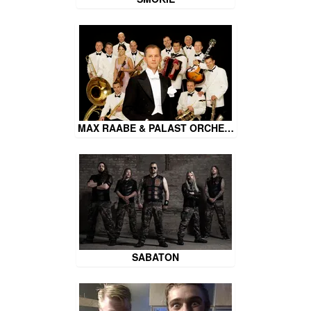
MAX RAABE & PALAST ORCHE…
SABATON