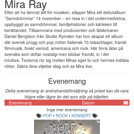
Mira Ray
Efter att ha lämnat allt för musiken, släpper Mira sitt debutalbum
”Sanndrömmar” 14 november – en resa in i det undermedvetna,
uppbyggd av sanndrömmar, familjehistorier och kärleken till
berättandet. Tillsammans med producenten och låtskrivaren
Daniel Bengtson från Studio Rymden har hon skapat ett album
där svensk progg och pop möter italiensk 70-talsschlager, fransk
filmmusik, finskt vemod, americana och rock. Här finns låtar på
svenska som doftar nostalgi men blickar framåt, in i det
intuitiva. Texterna rör sig mellan Miras eget liv och hennes indiska
rötter. Säkra dina viljetter idag och se Mira live.
Evenemang
Detta evenemang är andrahandsförsäljning så priset kan då vara
högre eller lägre än det som står på biljetten.
Evenemang
Datum
Inga mer evenemang
POP
•
ROCK
•
KONSERT