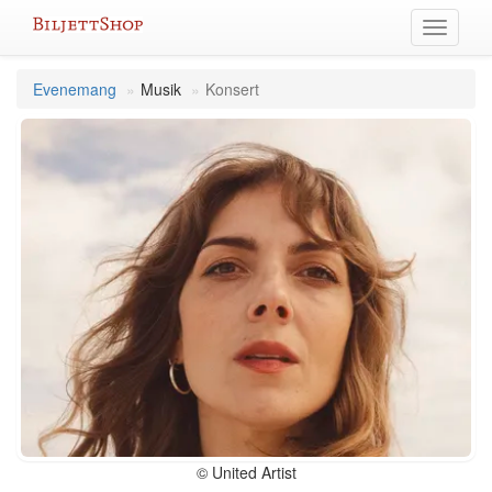
Hoppa
Växla
till
meny
innehållet
Evenemang
Musik
Konsert
© United Artist