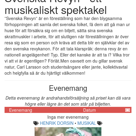
musikaliskt spektakel
”Svenska Revyn” är en föreställning som har den blygsamma
förhoppningen att samla det svenska folket, få dem att gå man ur
huse för att försäkra sig om en biljett, sätta sina svenska
skrattmuskler i arbete, för att slutligen när föreställningen är över
resa sig som en person och kräva att detta blir en självklar del av
den svenska revykanon. För att tala klarspråk: denna revy är en
nationell angelägenhet! Typ. Eller det kanske är att ta i? Vilka tror
vi att vi är egentligen? Förlåt.Men oavsett om du gillar svensk
natur, Carl Larsson och studentsångare eller jante, kollektivavtal
och helgfylla så är du hjärtligt välkommen!
Evenemang
Detta evenemang är andrahandsförsäljning så priset kan då vara
högre eller lägre än det som står på biljetten.
Evenemang
Datum
Inga mer evenemang
HENRIK DORSIN
•
MUSIKAL