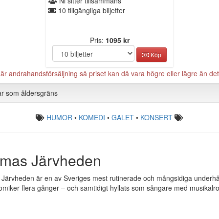
Ni sitter tillsammans
10 tillgängliga biljetter
Pris:
1095 kr
Köp
 andrahandsförsäljning så priset kan då vara högre eller lägre än det 
år som åldersgräns
HUMOR
•
KOMEDI
•
GALET
•
KONSERT
mas Järvheden
ärvheden är en av Sveriges mest rutinerade och mångsidiga underhållar
miker flera gånger – och samtidigt hyllats som sångare med musikalrolle