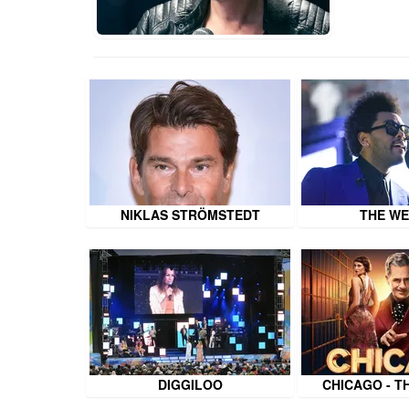
NIKLAS STRÖMSTEDT
THE W
DIGGILOO
CHICAGO - T