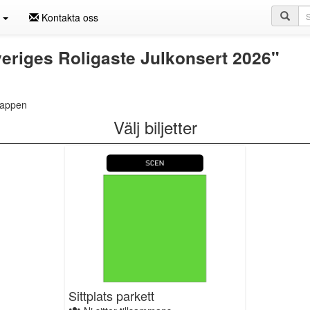
Sö
n
Kontakta oss
riges Roligaste Julkonsert 2026"
e-appen
Välj biljetter
Sittplats parkett