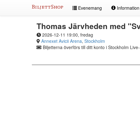
Hoppa
Evenemang
Informatio
till
innehållet
Thomas Järvheden med "Sve
2026-12-11 19:00, fredag
Annexet Avicii Arena
,
Stockholm
Biljetterna överförs till ditt konto i Stockholm Liv