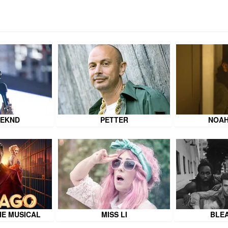
EEKND
PETTER
NOAH
HE MUSICAL
MISS LI
BLE