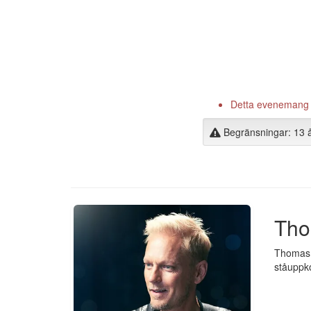
Detta evenemang är
Begränsningar: 13 
Tho
Thomas J
ståuppko