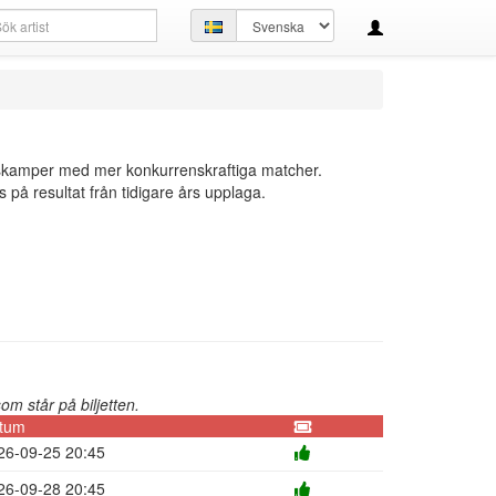
kfråga
Ställ
in
språk
dskamper med mer konkurrenskraftiga matcher.
s på resultat från tidigare års upplaga.
m står på biljetten.
tum
26-09-25 20:45
26-09-28 20:45