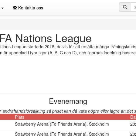
Sö
n
Kontakta oss
FA Nations League
ions League startade 2018, delvis för att ersätta många träningslan
n är uppdelad i fyra ligor (A, B, C och D), och ligornas indelning basera
Evenemang
andrahandsförsäljning så priset kan då vara högre eller lägre än det so
Plats
Da
Strawberry Arena (Fd Friends Arena), Stockholm
20
Strawberry Arena (Fd Friends Arena), Stockholm
20