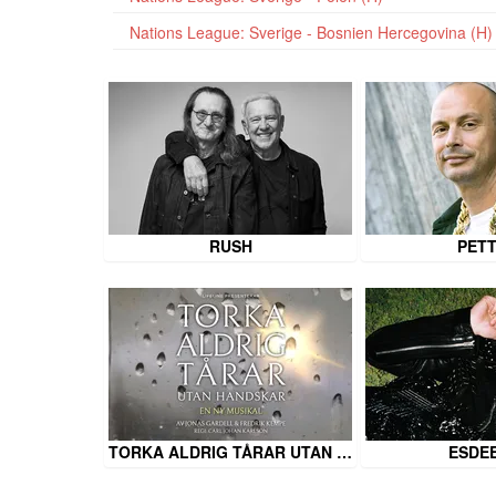
Nations League: Sverige - Bosnien Hercegovina (H)
RUSH
PET
TORKA ALDRIG TÅRAR UTAN …
ESDE