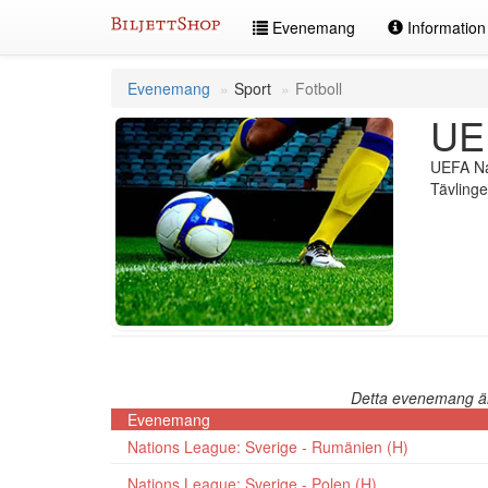
Hoppa
Evenemang
Informatio
till
innehållet
Evenemang
Sport
Fotboll
UE
UEFA Nat
Tävlinge
Detta evenemang är 
Evenemang
Nations League: Sverige - Rumänien (H)
Nations League: Sverige - Polen (H)