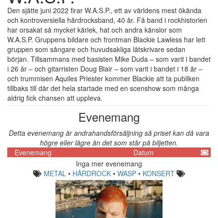
Den sjätte juni 2022 firar W.A.S.P., ett av världens mest ökända
och kontroversiella hårdrocksband, 40 år. Få band i rockhistorien
har orsakat så mycket kärlek, hat och andra känslor som
W.A.S.P. Gruppens bildare och frontman Blackie Lawless har lett
gruppen som sångare och huvudsakliga låtskrivare sedan
början. Tillsammans med basisten Mike Duda – som varit i bandet
i 26 år – och gitarristen Doug Blair – som varit i bandet i 18 år –
och trummisen Aquiles Priester kommer Blackie att ta publiken
tillbaks till där det hela startade med en scenshow som många
aldrig fick chansen att uppleva.
Evenemang
Detta evenemang är andrahandsförsäljning så priset kan då vara
högre eller lägre än det som står på biljetten.
Evenemang
Datum
Inga mer evenemang
METAL
•
HÅRDROCK
•
WASP
•
KONSERT