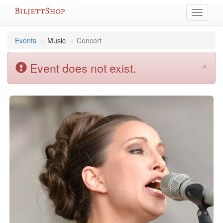
Skip
Toggle
to
navigati
content
Events
Music
Concert
×
Event does not exist.