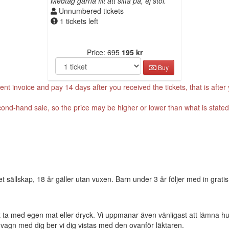
Medtag gärna filt att sitta på, ej stol.
Unnumbered tickets
1 tickets left
Price:
695
195 kr
Buy
t invoice and pay 14 days after you received the tickets, that is afte
cond-hand sale, so the price may be higher or lower than what is stated 
t sällskap, 18 år gäller utan vuxen. Barn under 3 år följer med in gratis 
et att ta med egen mat eller dryck. Vi uppmanar även vänligast att lämna hu
gn med dig ber vi dig vistas med den ovanför läktaren.