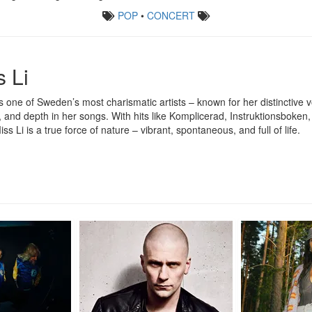
POP
•
CONCERT
s Li
is one of Sweden’s most charismatic artists – known for her distinctive v
 and depth in her songs. With hits like Komplicerad, Instruktionsboken
ss Li is a true force of nature – vibrant, spontaneous, and full of life.