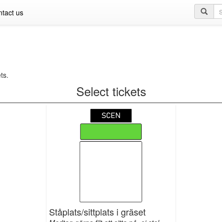
Se
tact us
qu
ts.
Select tickets
Ståplats/sittplats i gräset