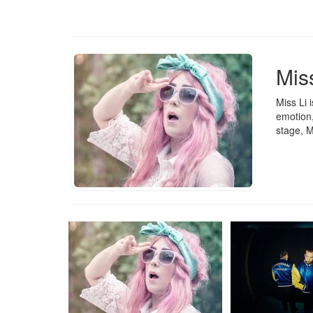
Mis
Miss Li 
emotion,
stage, Mi