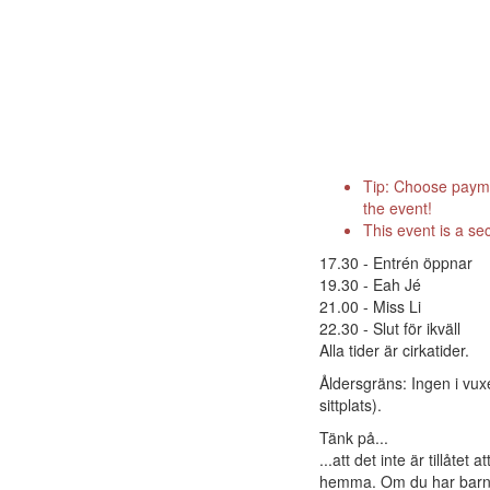
Tip: Choose paymen
the event!
This event is a se
17.30 - Entrén öppnar
19.30 - Eah Jé
21.00 - Miss Li
22.30 - Slut för ikväll
Alla tider är cirkatider.
Åldersgräns: Ingen i vuxe
sittplats).
Tänk på...
...att det inte är tillåt
hemma. Om du har barnva