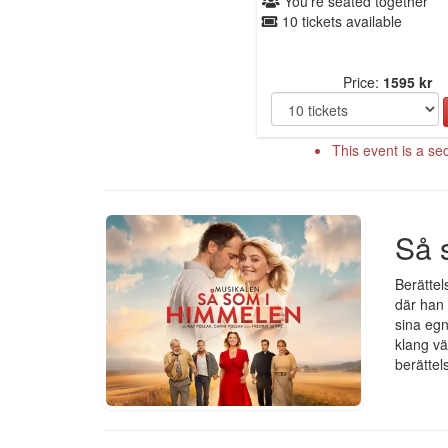
You're seated together
10 tickets available
Price:
1595 kr
This event is a se
Så 
Berättel
där han 
sina egn
klang vä
berättel