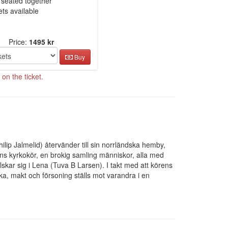
 seated together
ets available
Price:
1495 kr
Buy
on the ticket.
ilip Jalmelid) återvänder till sin norrländska hemby,
s kyrkokör, en brokig samling människor, alla med
skar sig i Lena (Tuva B Larsen). I takt med att körens
ka, makt och försoning ställs mot varandra i en