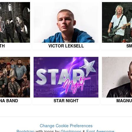
TH
VICTOR LEKSELL
SM
NA BAND
STAR NIGHT
MAGNU
Change Cookie Preferences
Bootstrap
with icons by
Glyphicons
&
Font Awesome
.