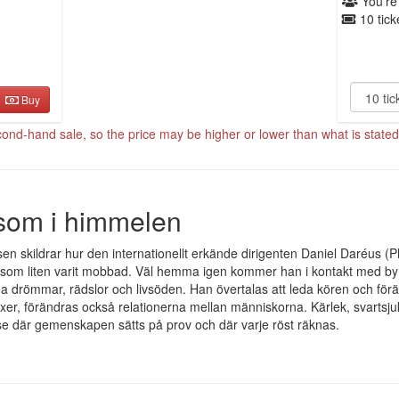
You're
10 tick
Buy
cond-hand sale, so the price may be higher or lower than what is stated 
som i himmelen
sen skildrar hur den internationellt erkände dirigenten Daniel Daréus (Ph
som liten varit mobbad. Väl hemma igen kommer han i kontakt med byn
a drömmar, rädslor och livsöden. Han övertalas att leda kören och föräl
xer, förändras också relationerna mellan människorna. Kärlek, svartsju
se där gemenskapen sätts på prov och där varje röst räknas.