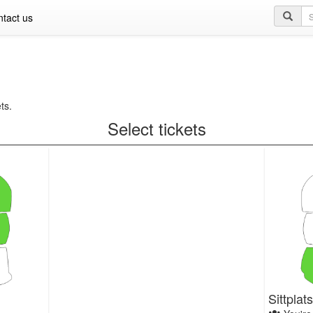
Se
tact us
qu
ts.
Select tickets
Sittplat