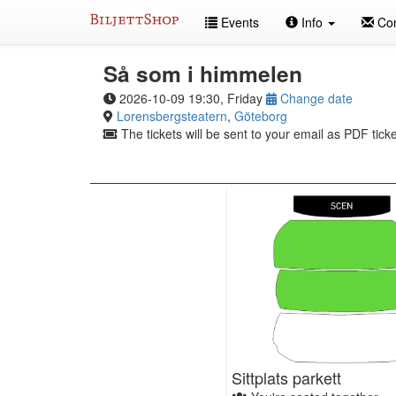
Skip
Events
Info
Con
to
content
Så som i himmelen
2026-10-09 19:30, Friday
Change date
Lorensbergsteatern
,
Göteborg
The tickets will be sent to your email as PDF ticke
Sittplats parkett