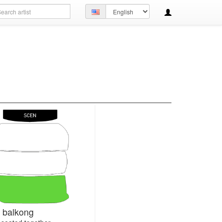
arch
Set
ery
language
s balkong