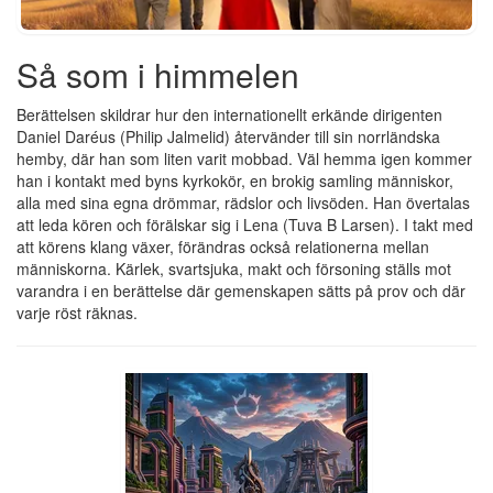
Så som i himmelen
Berättelsen skildrar hur den internationellt erkände dirigenten
Daniel Daréus (Philip Jalmelid) återvänder till sin norrländska
hemby, där han som liten varit mobbad. Väl hemma igen kommer
han i kontakt med byns kyrkokör, en brokig samling människor,
alla med sina egna drömmar, rädslor och livsöden. Han övertalas
att leda kören och förälskar sig i Lena (Tuva B Larsen). I takt med
att körens klang växer, förändras också relationerna mellan
människorna. Kärlek, svartsjuka, makt och försoning ställs mot
varandra i en berättelse där gemenskapen sätts på prov och där
varje röst räknas.