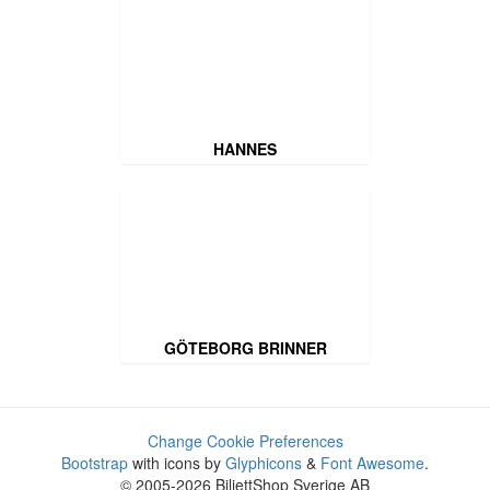
HANNES
GÖTEBORG BRINNER
Change Cookie Preferences
Bootstrap
with icons by
Glyphicons
&
Font Awesome
.
© 2005-2026 BiljettShop Sverige AB