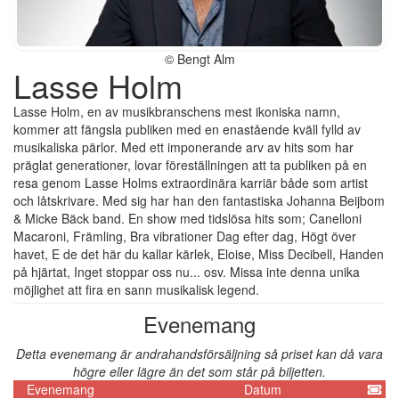
© Bengt Alm
Lasse Holm
Lasse Holm, en av musikbranschens mest ikoniska namn,
kommer att fängsla publiken med en enastående kväll fylld av
musikaliska pärlor. Med ett imponerande arv av hits som har
präglat generationer, lovar föreställningen att ta publiken på en
resa genom Lasse Holms extraordinära karriär både som artist
och låtskrivare. Med sig har han den fantastiska Johanna Beijbom
& Micke Bäck band. En show med tidslösa hits som; Canelloni
Macaroni, Främling, Bra vibrationer Dag efter dag, Högt över
havet, E de det här du kallar kärlek, Eloise, Miss Decibell, Handen
på hjärtat, Inget stoppar oss nu... osv. Missa inte denna unika
möjlighet att fira en sann musikalisk legend.
Evenemang
Detta evenemang är andrahandsförsäljning så priset kan då vara
högre eller lägre än det som står på biljetten.
Evenemang
Datum