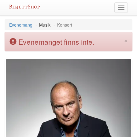
Hoppa
Växla
till
meny
innehållet
Evenemang
Musik
Konsert
×
Evenemanget finns inte.