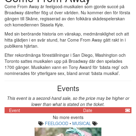
Come From Away är feelgood-musikalen som gjorde succé på
Broadway därefter flög ut över världen. Nu kommer den för första
gången till Skåne, regisserad av den folkkära skådespelerskan
och komediennen Sissela Kyle.
Med sin berörande historia om vänskap, medmänsklighet och att
hitta glädjen i en svår stund, har Come From Away gått rakt in i
publikens hjärtan.
Efter rekordmånga föreställningar i San Diego, Washington och
Toronto sattes musikalen upp på Broadway där den spelades
1700 gånger. Musikalen vann en Tony Award för ‘bästa regi’ och
nominerades för ytterligare sex, bland annat ‘bästa musikal’.
Events
This event is a second-hand sale, so the price may be higher or
lower than what is stated on the ticket.
Event
Date
No more events
FEELGOOD
•
MUSICAL