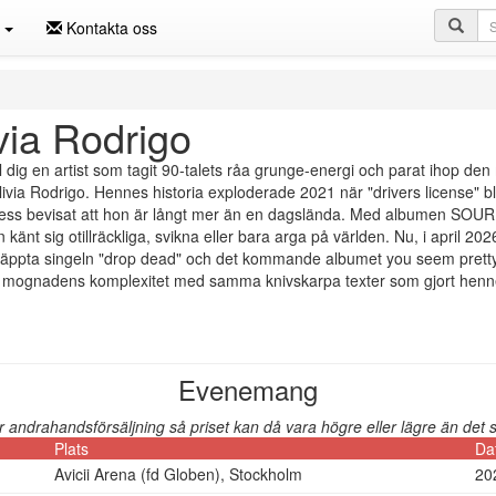
Sö
n
Kontakta oss
via Rodrigo
l dig en artist som tagit 90-talets råa grunge-energi och parat ihop de
livia Rodrigo. Hennes historia exploderade 2021 när "drivers license" b
ess bevisat att hon är långt mer än en dagslända. Med albumen SOUR 
 känt sig otillräckliga, svikna eller bara arga på världen. Nu, i april 202
äppta singeln "drop dead" och det kommande albumet you seem pretty sad 
 mognadens komplexitet med samma knivskarpa texter som gjort henne ti
Evenemang
andrahandsförsäljning så priset kan då vara högre eller lägre än det so
Plats
Da
Avicii Arena (fd Globen), Stockholm
20