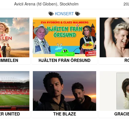
Avicii Arena (fd Globen), Stockholm
20
KONSERT
HIMMELEN
HJÄLTEN FRÅN ÖRESUND
R
R UNITED
THE BLAZE
GRACI