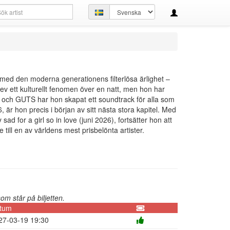
kfråga
Ställ
in
språk
n med den moderna generationens filterlösa ärlighet –
lev ett kulturellt fenomen över en natt, men hon har
och GUTS har hon skapat ett soundtrack för alla som
6, är hon precis i början av sitt nästa stora kapitel. Med
for a girl so in love (juni 2026), fortsätter hon att
ll en av världens mest prisbelönta artister.
m står på biljetten.
tum
27-03-19 19:30