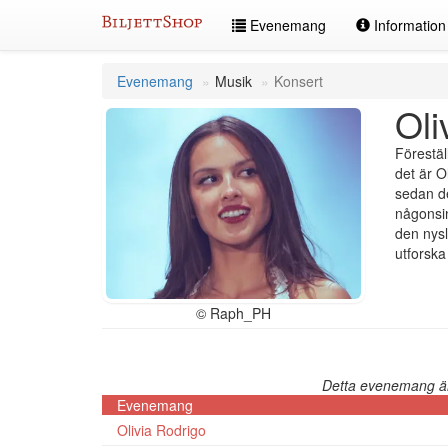
Hoppa
Evenemang
Informatio
till
innehållet
Evenemang
Musik
Konsert
Oli
Förestäl
det är O
sedan d
någonsin
den nysl
utforska
© Raph_PH
Detta evenemang är 
Evenemang
Olivia Rodrigo