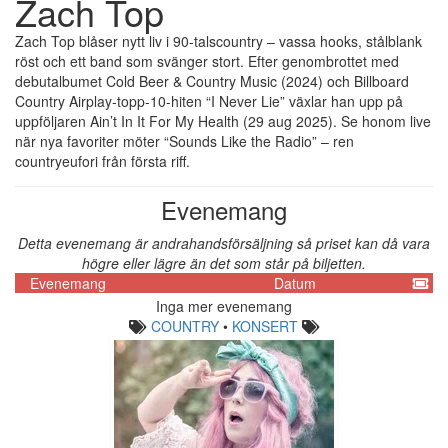
Zach Top
Zach Top blåser nytt liv i 90-talscountry – vassa hooks, stålblank
röst och ett band som svänger stort. Efter genombrottet med
debutalbumet Cold Beer & Country Music (2024) och Billboard
Country Airplay-topp-10-hiten “I Never Lie” växlar han upp på
uppföljaren Ain’t In It For My Health (29 aug 2025). Se honom live
när nya favoriter möter “Sounds Like the Radio” – ren
countryeufori från första riff.
Evenemang
Detta evenemang är andrahandsförsäljning så priset kan då vara
högre eller lägre än det som står på biljetten.
Evenemang
Datum
Inga mer evenemang
COUNTRY
•
KONSERT