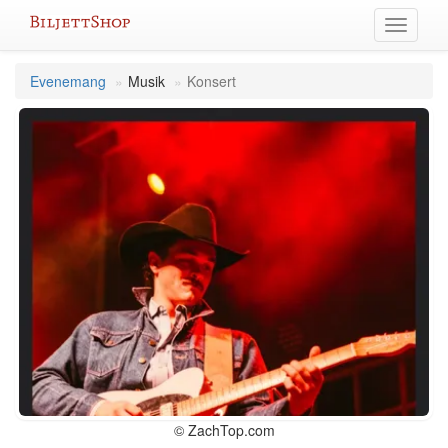
Hoppa
Växla
till
meny
innehållet
Evenemang
Musik
Konsert
© ZachTop.com